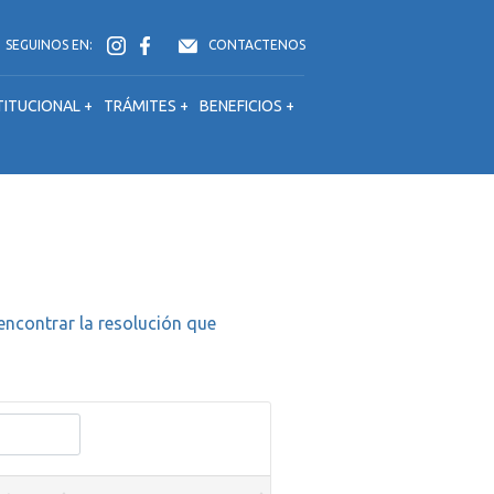
SEGUINOS EN:
CONTACTENOS
TITUCIONAL +
TRÁMITES +
BENEFICIOS +
 encontrar la resolución que
Restablecer el filtro