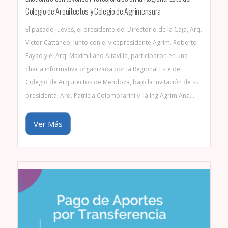
Colegio de Arquitectos y Colegio de Agrimensura
El pasado jueves, el presidente del Directorio de la Caja, Arq.
Víctor Cattaneo, junto con el vicepresidente Agrim. Roberto
Fayad y el Arq. Maximiliano Altavilla, participaron en una
charla informativa organizada por la Regional Este del
Colegio de Arquitectos de Mendoza, bajo la invitación de su
presidenta, Arq. Patricia Colombrarini y la Ing Agrim Ana…
Ver Más