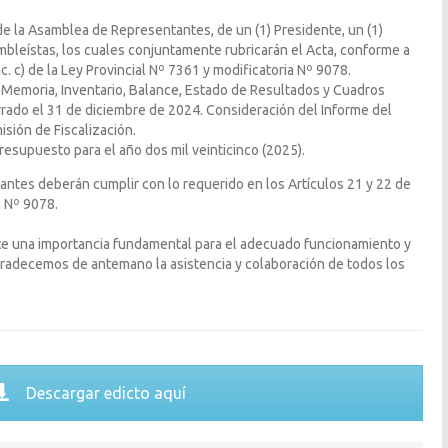
e la Asamblea de Representantes, de un (1) Presidente, un (1)
mbleístas, los cuales conjuntamente rubricarán el Acta, conforme a
nc. c) de la Ley Provincial Nº 7361 y modificatoria Nº 9078.
 Memoria, Inventario, Balance, Estado de Resultados y Cuadros
rrado el 31 de diciembre de 2024. Consideración del Informe del
isión de Fiscalización.
resupuesto para el año dos mil veinticinco (2025).
ntes deberán cumplir con lo requerido en los Artículos 21 y 22 de
a Nº 9078.
ste una importancia fundamental para el adecuado funcionamiento y
Agradecemos de antemano la asistencia y colaboración de todos los
Descargar edicto aquí